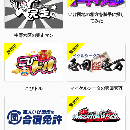
いけ団地の相方を勝手に探し
てみた
中野六区の完走マン
マイケルシータの壱回壱万
こびドル