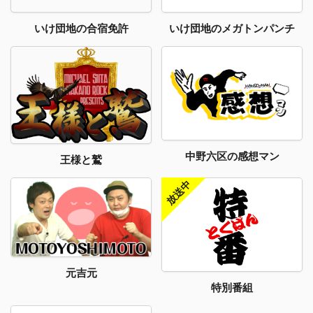
いけ団地のメガトンパンチ
いけ団地の合宿免許
中野六区の感想マン
王様と鷲
元吉元
特別番組