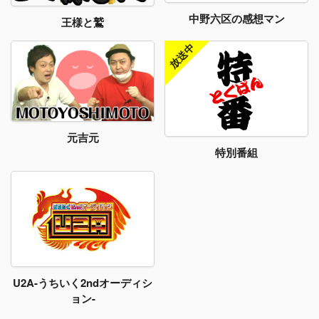
中野六区の感想マン
王様と鷲
元吉元
特別番組
U2A-うちいく2ndオーディシ
ョン-