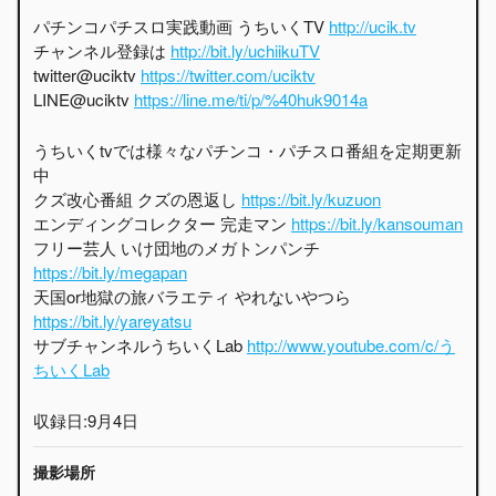
パチンコパチスロ実践動画 うちいくTV
http://ucik.tv
チャンネル登録は
http://bit.ly/uchiikuTV
twitter@uciktv
https://twitter.com/uciktv
LINE@uciktv
https://line.me/ti/p/%40huk9014a
うちいくtvでは様々なパチンコ・パチスロ番組を定期更新
中
クズ改心番組 クズの恩返し
https://bit.ly/kuzuon
エンディングコレクター 完走マン
https://bit.ly/kansouman
フリー芸人 いけ団地のメガトンパンチ
https://bit.ly/megapan
天国or地獄の旅バラエティ やれないやつら
https://bit.ly/yareyatsu
サブチャンネルうちいくLab
http://www.youtube.com/c/う
ちいくLab
収録日:9月4日
撮影場所