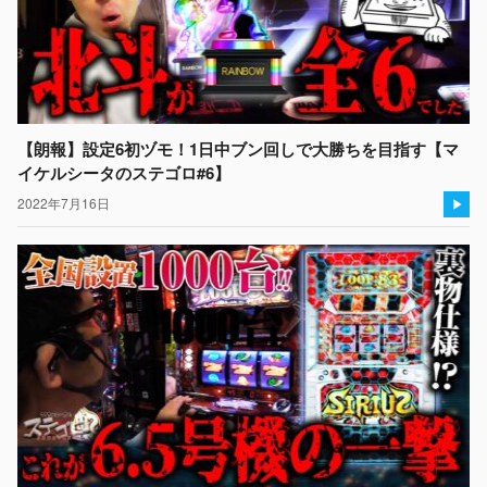
【朗報】設定6初ヅモ！1日中ブン回しで大勝ちを目指す【マ
イケルシータのステゴロ#6】
2022年7月16日