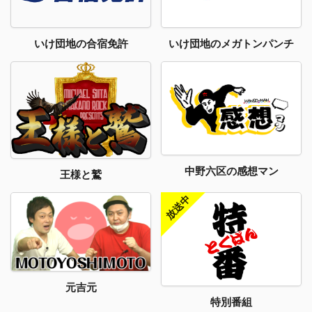
いけ団地のメガトンパンチ
いけ団地の合宿免許
中野六区の感想マン
王様と鷲
元吉元
特別番組