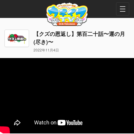
【クズの恩返し】第百二十話〜運の月
(尽き)〜
2022年11月4日