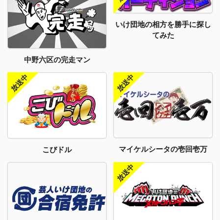
いけ団地の相方を勝手に探し
てみた
中野六区の完走マン
マイケルシータの壱回壱万
こびドル