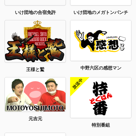
いけ団地のメガトンパンチ
いけ団地の合宿免許
中野六区の感想マン
王様と鷲
元吉元
特別番組