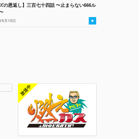
ズの恩返し】三百七十四話 〜止まらない666ル
〜
年6月19日