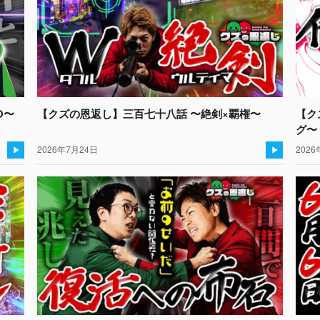
O〜
【クズの恩返し】三百七十八話 〜絶剣×覇権〜
【ク
グ〜
2026年7月24日
2026