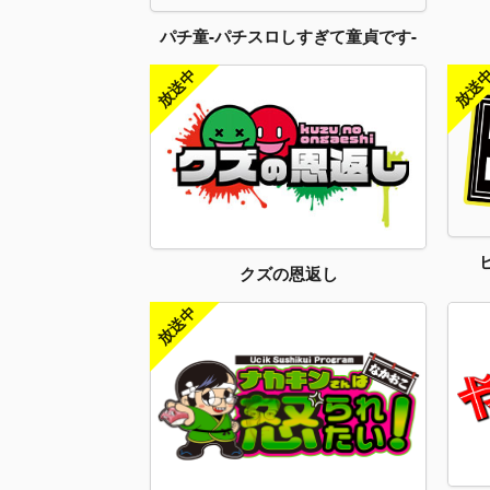
パチ童-パチスロしすぎて童貞です-
クズの恩返し