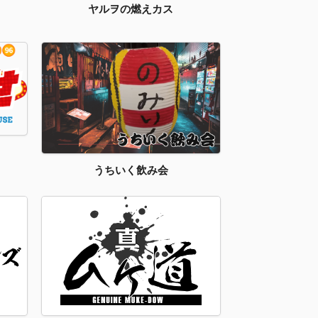
ヤルヲの燃えカス
うちいく飲み会