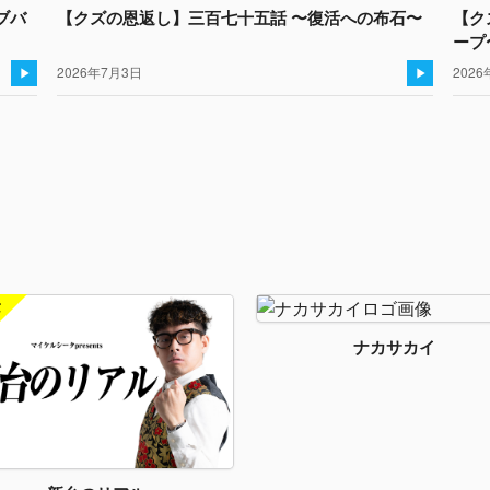
ブバ
【クズの恩返し】三百七十五話 〜復活への布石〜
【ク
ープ
2026年7月3日
2026
ナカサカイ