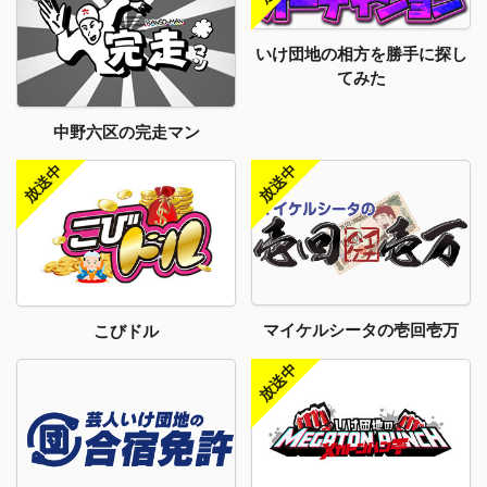
いけ団地の相方を勝手に探し
てみた
中野六区の完走マン
マイケルシータの壱回壱万
こびドル