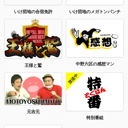
いけ団地のメガトンパンチ
いけ団地の合宿免許
中野六区の感想マン
王様と鷲
元吉元
特別番組