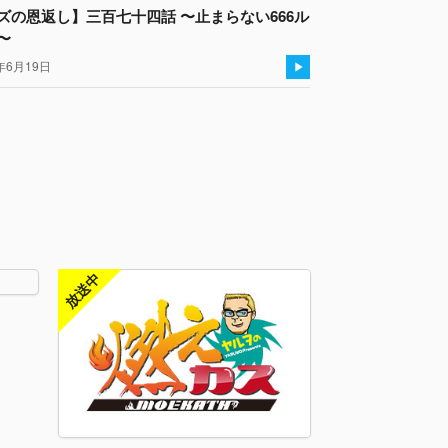
ズの恩返し】三百七十四話 〜止まらない666ル
〜
年6月19日