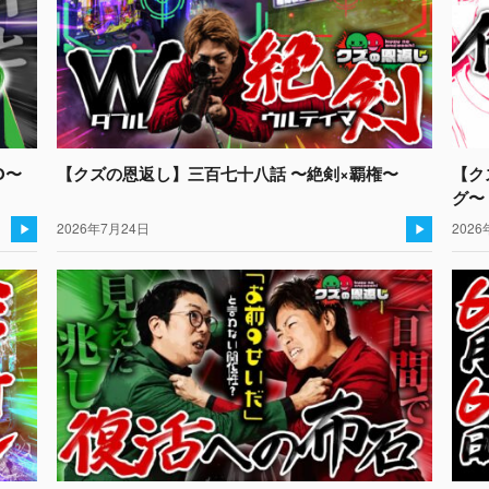
O〜
【クズの恩返し】三百七十八話 〜絶剣×覇権〜
【ク
グ〜
2026年7月24日
2026