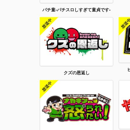
パチ童-パチスロしすぎて童貞です-
クズの恩返し