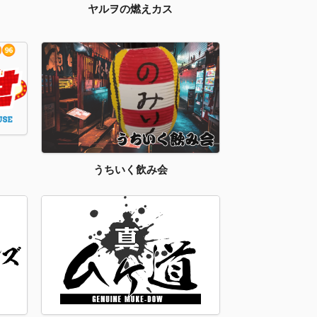
ヤルヲの燃えカス
うちいく飲み会