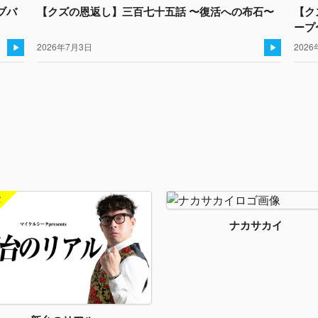
ブバ
【クズの恩返し】三百七十五話 〜復活への布石〜
【ク
ープ
2026年7月3日
2026
ナカサカイ