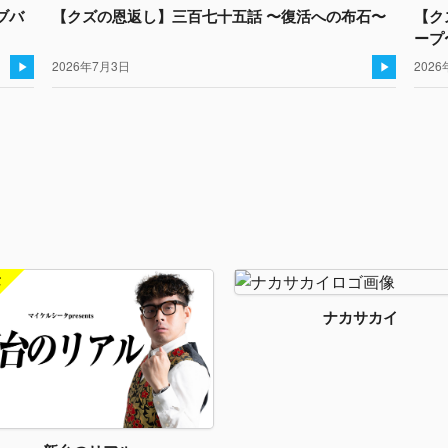
ブバ
【クズの恩返し】三百七十五話 〜復活への布石〜
【ク
ープ
2026年7月3日
2026
ナカサカイ