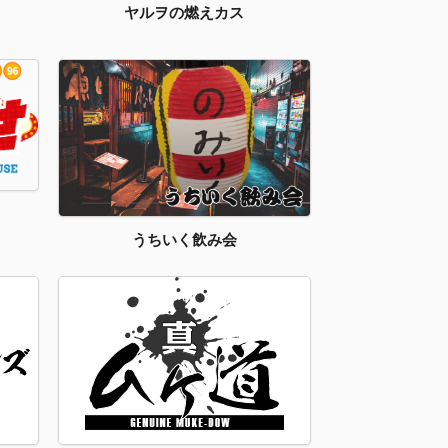
ヤルヲの燃えカス
うちいく飲み会