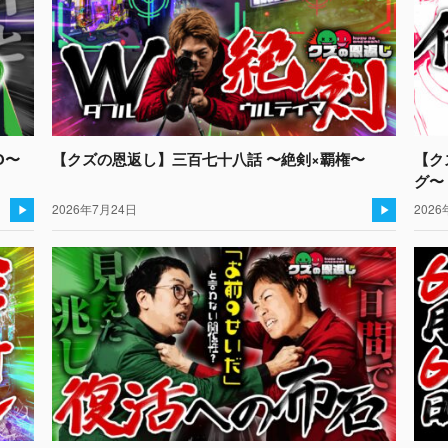
O〜
【クズの恩返し】三百七十八話 〜絶剣×覇権〜
【ク
グ〜
2026年7月24日
2026