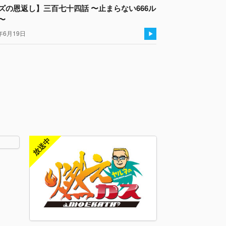
ズの恩返し】三百七十四話 〜止まらない666ル
〜
年6月19日