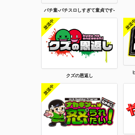
パチ童-パチスロしすぎて童貞です-
クズの恩返し