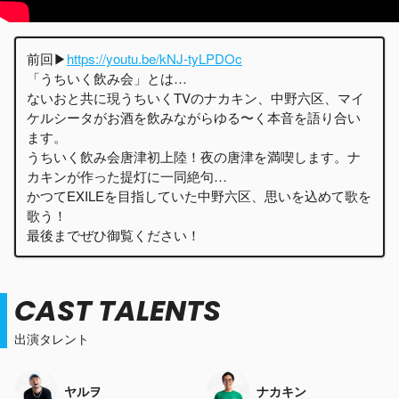
前回▶︎
https://youtu.be/kNJ-tyLPDOc
「うちいく飲み会」とは…
ないおと共に現うちいくTVのナカキン、中野六区、マイ
ケルシータがお酒を飲みながらゆる〜く本音を語り合い
ます。
うちいく飲み会唐津初上陸！夜の唐津を満喫します。ナ
カキンが作った提灯に一同絶句…
かつてEXILEを目指していた中野六区、思いを込めて歌を
歌う！
最後までぜひ御覧ください！
CAST TALENTS
出演タレント
ヤルヲ
ナカキン