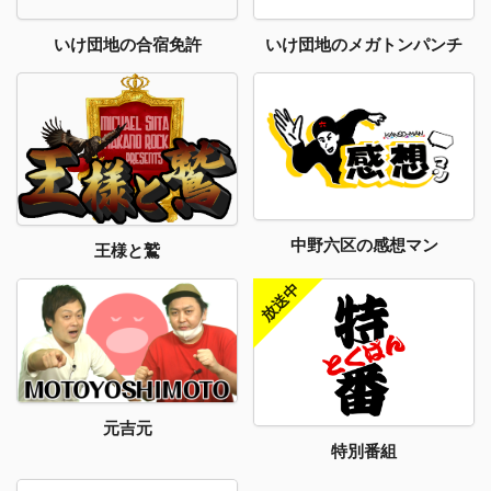
いけ団地のメガトンパンチ
いけ団地の合宿免許
中野六区の感想マン
王様と鷲
元吉元
特別番組