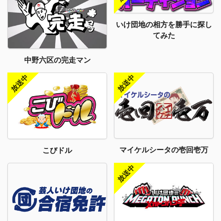
いけ団地の相方を勝手に探し
てみた
中野六区の完走マン
マイケルシータの壱回壱万
こびドル