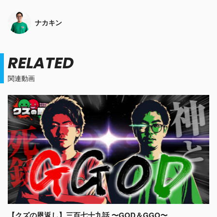
ナカキン
RELATED
関連動画
【クズの恩返し】三百七十九話 〜GOD＆GGO〜