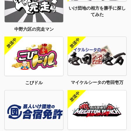
いけ団地の相方を勝手に探し
てみた
中野六区の完走マン
マイケルシータの壱回壱万
こびドル