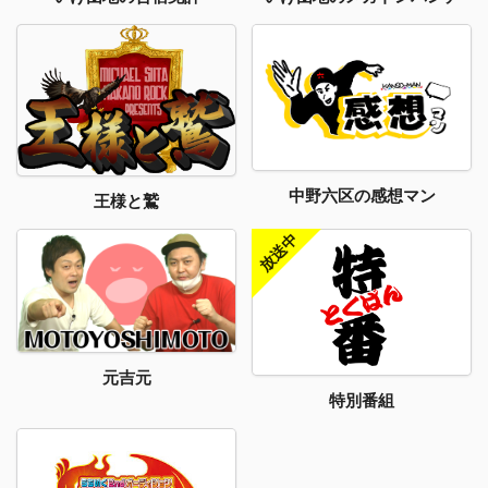
中野六区の感想マン
王様と鷲
元吉元
特別番組