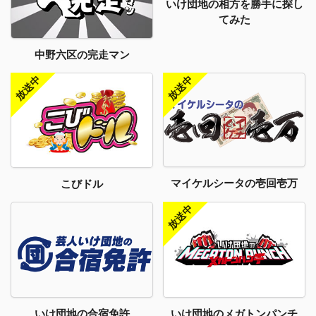
いけ団地の相方を勝手に探し
てみた
中野六区の完走マン
マイケルシータの壱回壱万
こびドル
いけ団地のメガトンパンチ
いけ団地の合宿免許