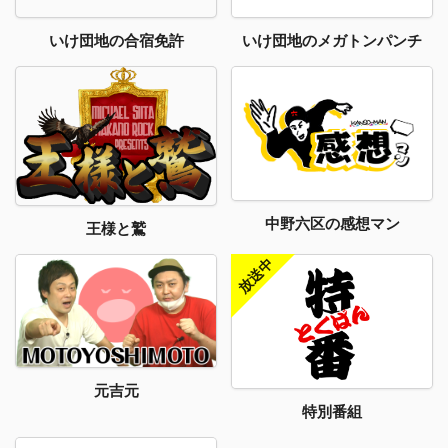
いけ団地のメガトンパンチ
いけ団地の合宿免許
中野六区の感想マン
王様と鷲
元吉元
特別番組