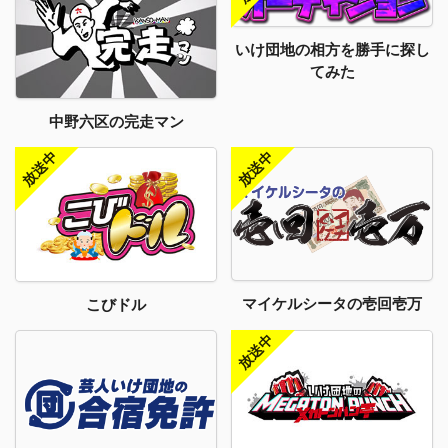
いけ団地の相方を勝手に探し
てみた
中野六区の完走マン
マイケルシータの壱回壱万
こびドル