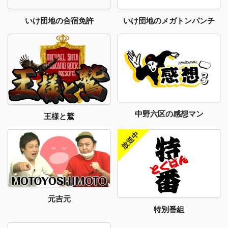
いけ団地のメガトンパンチ
いけ団地の合宿免許
中野六区の感想マン
王様と鷲
元吉元
特別番組