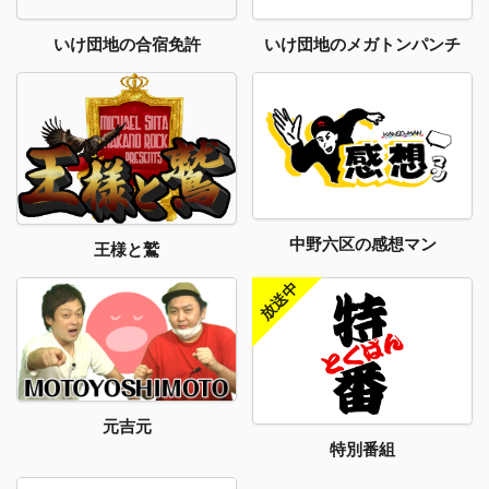
いけ団地のメガトンパンチ
いけ団地の合宿免許
中野六区の感想マン
王様と鷲
元吉元
特別番組