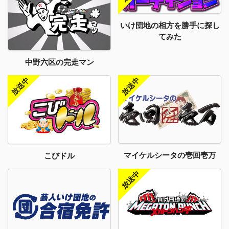
いけ団地の相方を勝手に探し
てみた
中野六区の完走マン
マイケルシータの壱回壱万
こびドル