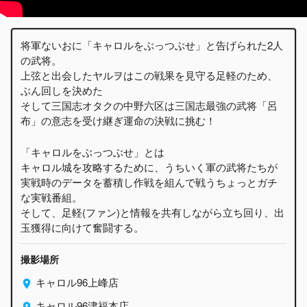
将軍ないおに「キャロルをぶっつぶせ」と告げられた2人
の武将。
上弦と出会したヤルヲはこの戦果を見守る足軽のため、
ぶん回しを決めた
そして三国志オタクの中野六区は三国志最強の武将「呂
布」の意志を受け継ぎ運命の決戦に挑む！
「キャロルをぶっつぶせ」とは
キャロル城を攻略するために、うちいく軍の武将たちが
実戦時のデータを蓄積し作戦を組んで戦うちょっとガチ
な実戦番組。
そして、足軽(ファン)と情報を共有しながら立ち回り、出
玉獲得に向けて奮闘する。
撮影場所
キャロル96上峰店
キャロル96津福本店