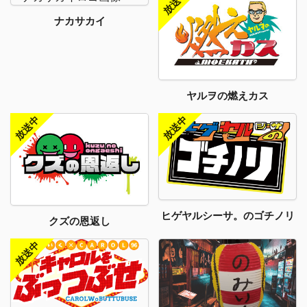
ナカサカイ
ヤルヲの燃えカス
ヒゲヤルシーサ。のゴチノリ
クズの恩返し