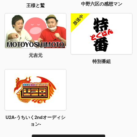
中野六区の感想マン
王様と鷲
元吉元
特別番組
U2A-うちいく2ndオーディシ
ョン-