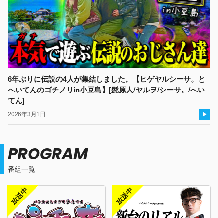
6年ぶりに伝説の4人が集結しました。【ヒゲヤルシーサ。と
へいてんのゴチノリin小豆島】[髭原人/ヤルヲ/シーサ。/へい
てん]
2026年3月1日
PROGRAM
番組一覧