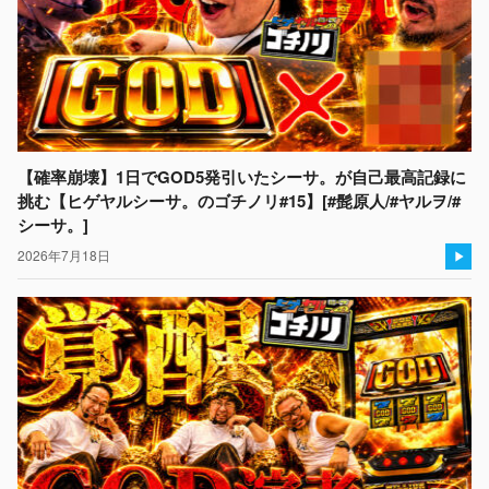
【確率崩壊】1日でGOD5発引いたシーサ。が自己最高記録に
挑む【ヒゲヤルシーサ。のゴチノリ#15】[#髭原人/#ヤルヲ/#
シーサ。]
2026年7月18日