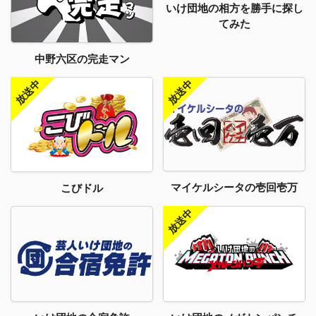
いけ団地の相方を勝手に探し
てみた
中野六区の完走マン
マイケルシータの壱回壱万
こびドル