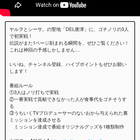
ヤルヲとシーサ。の聖地「DEL唐津」に、ゴチノリの3人
で初実戦！
伝説がまた1ページ刻まれる瞬間を、ぜひご覧ください！
これは神回の予感しかしません…
いいね、チャンネル登録、ハイプポイントもぜひお願い
します！
番組ルール
①3人はノリ打ちで実戦
②一番実戦で貢献できなかった人が食事代をゴチそうす
る
③うちいくTVプロデューサーのないおから与えられた裏
ミッションを達成させる
ミッション達成で番組オリジナルグッズを1種類制作