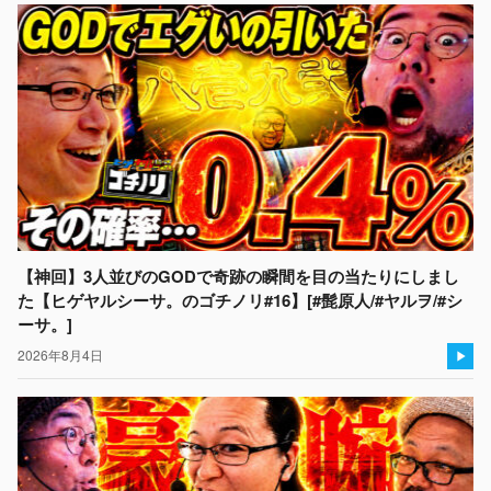
【神回】3人並びのGODで奇跡の瞬間を目の当たりにしまし
た【ヒゲヤルシーサ。のゴチノリ#16】[#髭原人/#ヤルヲ/#シ
ーサ。]
2026年8月4日