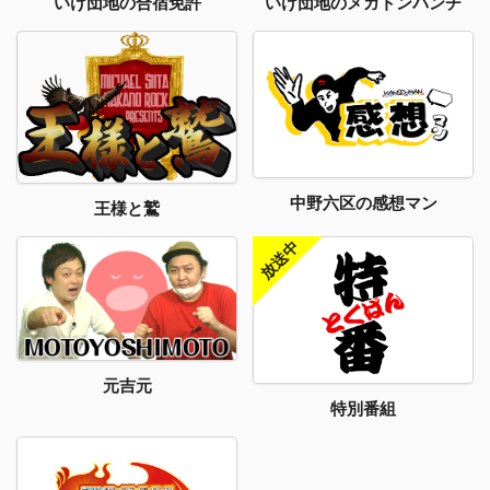
いけ団地のメガトンパンチ
いけ団地の合宿免許
中野六区の感想マン
王様と鷲
元吉元
特別番組