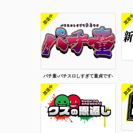
パチ童-パチスロしすぎて童貞です-