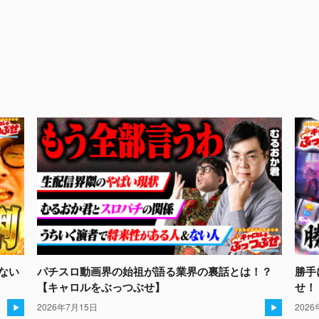
けない
パチスロ動画界の始祖が語る業界の裏話とは！？
勝手
】
【キャロルをぶっつぶせ】
せ！
2026年7月15日
202