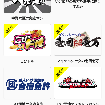
いけ団地の相方を勝手に探し
てみた
中野六区の完走マン
マイケルシータの壱回壱万
こびドル
いけ団地のメガトンパンチ
いけ団地の合宿免許