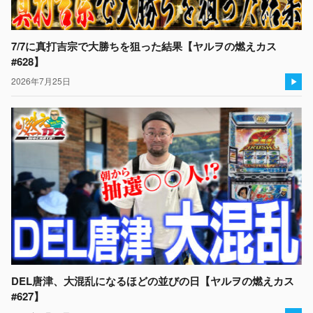
7/7に真打吉宗で大勝ちを狙った結果【ヤルヲの燃えカス
#628】
2026年7月25日
DEL唐津、大混乱になるほどの並びの日【ヤルヲの燃えカス
#627】