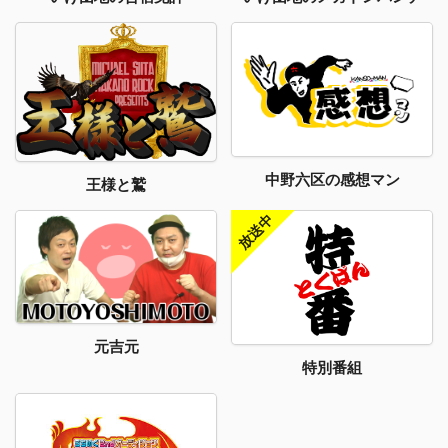
中野六区の感想マン
王様と鷲
元吉元
特別番組