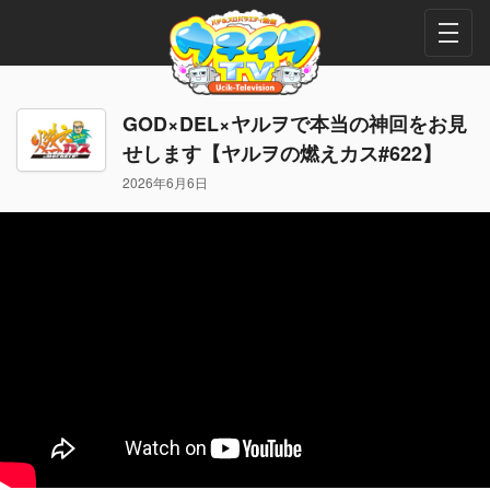
GOD×DEL×ヤルヲで本当の神回をお見
せします【ヤルヲの燃えカス#622】
2026年6月6日