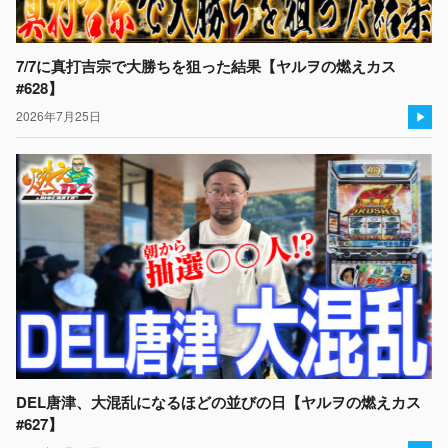
7/7に真打吉宗で大勝ちを狙った結果【ヤルヲの燃えカス
#628】
2026年7月25日
DEL唐津、大混乱になるほどの並びの日【ヤルヲの燃えカス
#627】