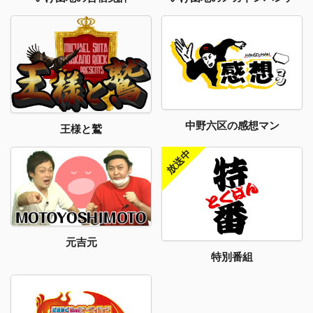
中野六区の感想マン
王様と鷲
元吉元
特別番組