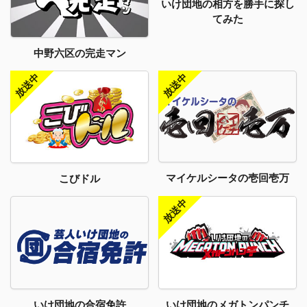
いけ団地の相方を勝手に探し
てみた
中野六区の完走マン
マイケルシータの壱回壱万
こびドル
いけ団地のメガトンパンチ
いけ団地の合宿免許